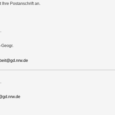
 Ihre Postanschrift an.
.
.-Geogr.
arbeit@gd.nrw.de
.
@gd.nrw.de