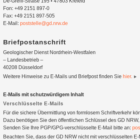
De-Greiff-Straße 195 • 47803 Krefeld
Fon: +49 2151 897-0
Fax: +49 2151 897-505
E-Mail:
poststelle@gd.nrw.de
Briefpostanschrift
Geologischer Dienst Nordrhein-Westfalen
– Landesbetrieb –
40208 Düsseldorf
Weitere Hinweise zu E-Mails und Briefpost finden Sie
hier.
E-Mails mit schutzwürdigem Inhalt
Verschlüsselte E-Mails
Für die sichere Übermittlung von formlosem Schriftverkehr k
Dazu benötigen Sie den öffentlichen Schlüssel des GD NRW,
Senden Sie Ihre PGP/GPG-verschlüsselte E-Mail bitte an:
pos
Beachten Sie, dass der GD NRW nicht mit verschlüsselten E-Ma