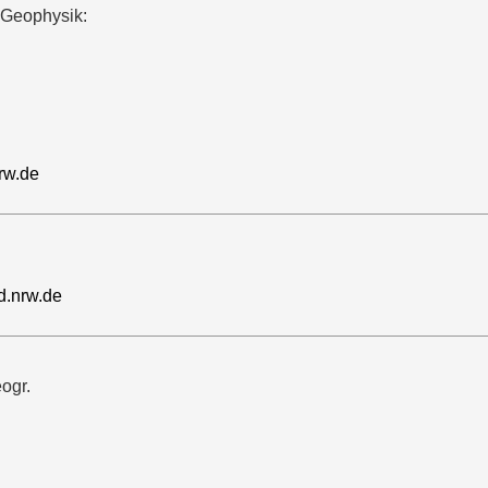
 Geophysik:
rw.de
.nrw.de
eogr.