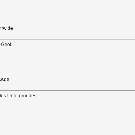
nrw.de
.-Geol.
w.de
des Untergrundes: