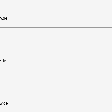
w.de
.de
l.
rw.de