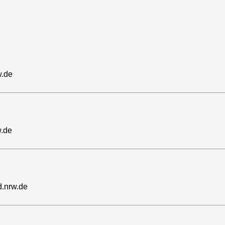
w.de
w.de
.nrw.de