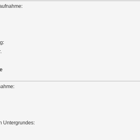
aufnahme:
g:
.
e
nahme:
n Untergrundes: